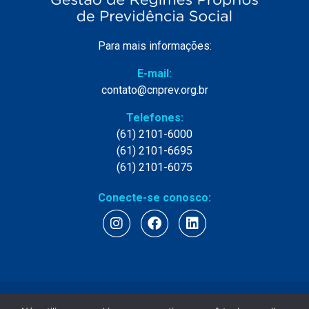
Para mais informações:
E-mail:
contato@cnprev.org.br
Telefones:
(61) 2101-6000
(61) 2101-6695
(61) 2101-6075
Conecte-se conosco:
Restrito
Dev by Themaz